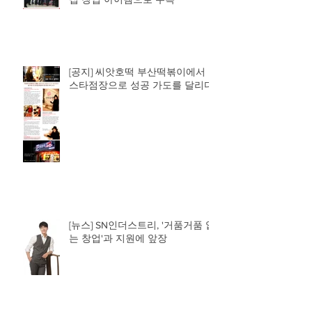
[공지] 씨앗호떡 부산떡볶이에서
스타점장으로 성공 가도를 달리다!
[뉴스] SN인더스트리, '거품거품 없
는 창업'과 지원에 앞장