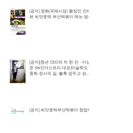
[공지] 영화[국제시장} 황정민 인터
뷰 씨앗호떡 부산떡볶이 메뉴 방송
[공지][청년 CEO와 차 한 잔 - 이상
준 SN인더스트리 대표]미술학도
중퇴 장사의 길, 불혹 앞두고 성공
신화 쓰다
[공지] 씨앗호떡부산떡볶이 창업박
람회 참가!