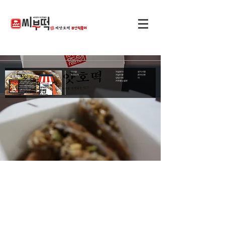
인사말
개설문의
공지사항
회사소개
개설비용
온라인문
상담사례
의
자주묻는질문
씨앗호떡
부산먹거리
세트메뉴
여름메뉴
커피&음료
크림맥주